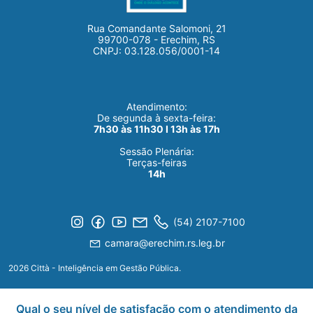
Rua Comandante Salomoni, 21
99700-078 - Erechim, RS
CNPJ: 03.128.056/0001-14
Atendimento:
De segunda à sexta-feira:
7h30 às 11h30 I 13h às 17h
Sessão Plenária:
Terças-feiras
14h
(54) 2107-7100
camara@erechim.rs.leg.br
2026 Città - Inteligência em Gestão Pública.
Qual o seu nível de satisfação com o atendimento da