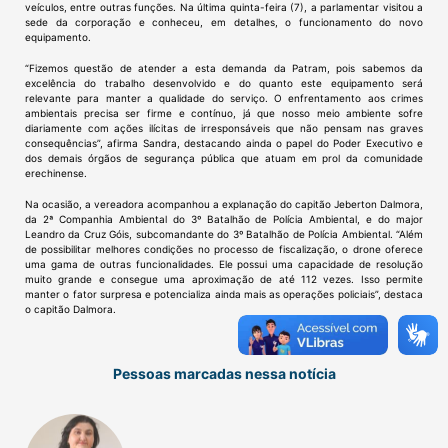
veículos, entre outras funções. Na última quinta-feira (7), a parlamentar visitou a
sede da corporação e conheceu, em detalhes, o funcionamento do novo
equipamento.
“Fizemos questão de atender a esta demanda da Patram, pois sabemos da
excelência do trabalho desenvolvido e do quanto este equipamento será
relevante para manter a qualidade do serviço. O enfrentamento aos crimes
ambientais precisa ser firme e contínuo, já que nosso meio ambiente sofre
diariamente com ações ilícitas de irresponsáveis que não pensam nas graves
consequências”, afirma Sandra, destacando ainda o papel do Poder Executivo e
dos demais órgãos de segurança pública que atuam em prol da comunidade
erechinense.
Na ocasião, a vereadora acompanhou a explanação do capitão Jeberton Dalmora,
da 2ª Companhia Ambiental do 3º Batalhão de Polícia Ambiental, e do major
Leandro da Cruz Góis, subcomandante do 3º Batalhão de Polícia Ambiental. “Além
de possibilitar melhores condições no processo de fiscalização, o drone oferece
uma gama de outras funcionalidades. Ele possui uma capacidade de resolução
muito grande e consegue uma aproximação de até 112 vezes. Isso permite
manter o fator surpresa e potencializa ainda mais as operações policiais”, destaca
o capitão Dalmora.
Pessoas marcadas nessa notícia