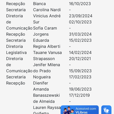
Recepção
Bianca
16/10/2023
Secretaria
Carolina Nardi
-
Diretoria
Vinicius André
23/09/2024
de
Sur
02/10/2023
Comunicação
Sofia Caram
-
Recepção
Jorgens
31/03/2024
Secretaria
Eduarda
15/02/2023
Diretoria
Regina Alberti
-
Legislativa
Tauane Vanusa
14/02/2024
Diretoria
Strapasson
20/12/2021
de
Jenifer Milena
-
Comunicação
do Prado
15/09/2023
Secretaria
Nogueira
17/02/2023
Recepção
Dienifer
-
Amanda
19/06/2023
Banasszewski
17/12/2019
de Almeida
-
Lauren Rayssa
17/12/2021
Golfetto
09/04/2020