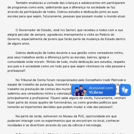
Também enalteceu a vontade das crianças e adolescentes em participarem
de programas como este, salientando que a diferença na sociedade se faz
através da participação de todos. Cobrou estudos e dedicação junto as suas
escolas para que sejam, futuramente, pessoas que possam mudar o mundo atual.
O Governador do Estado, José Ivo Sartori, que recebeu a todos com a sua
alegria peculiar de sempre, agradeceu imensamente a visita ao Palácio do
Governo, especialmente de jovens que farão parte da mudança do Estado dentro
de alguns anos.
Cobrou dedicação de todos durante a sua gestão como vereadores mirins,
pois seus trabalhos serão a diferença junto as escolas, bairros, igreja e
comunidade onde moram. ?Antes de tudo, muita dedicação aos estudos, respeito
aos pais e à sociedade como um todo para que sejam vitoriosos na vida pessoal e
profissional?.
No Tribunal de Conta foram recepcionados pelo Conselheiro Iradir Pietroski e
equipe de trabalho da autarquia, momento em que repassaram a importância do
trabalho na prestação de contas dos municípios e do Estado, como também
salientou aos vereadores mirins a valorização do estudo para o sucesso na vida,
principalmente a profissional. ?Quem sabe alguns de vocês, futuramente, venham
fazer parte do nosso quadro de funcionários, ou como grandes políticos que
tomarão as importantes decisões que podem mudar a vida das pessoas?.
Na parte da tarde, estiveram no Museu da PUC, oportunidade em que
puderam interagir com os experimentos que se encontram no local, conhecer
novidades e se divertirem através do uso da ciência e tecnologia.