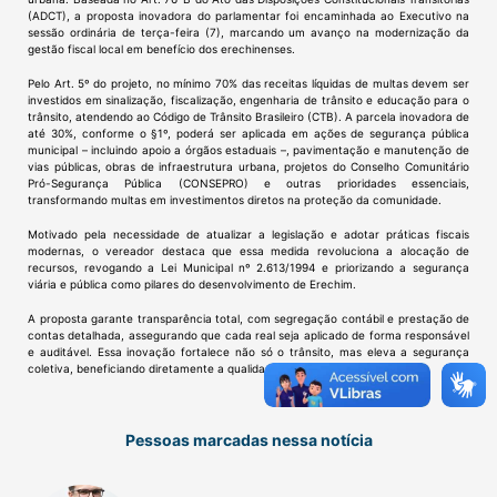
(ADCT), a proposta inovadora do parlamentar foi encaminhada ao Executivo na
sessão ordinária de terça-feira (7), marcando um avanço na modernização da
gestão fiscal local em benefício dos erechinenses.
Pelo Art. 5º do projeto, no mínimo 70% das receitas líquidas de multas devem ser
investidos em sinalização, fiscalização, engenharia de trânsito e educação para o
trânsito, atendendo ao Código de Trânsito Brasileiro (CTB). A parcela inovadora de
até 30%, conforme o §1º, poderá ser aplicada em ações de segurança pública
municipal – incluindo apoio a órgãos estaduais –, pavimentação e manutenção de
vias públicas, obras de infraestrutura urbana, projetos do Conselho Comunitário
Pró-Segurança Pública (CONSEPRO) e outras prioridades essenciais,
transformando multas em investimentos diretos na proteção da comunidade.
Motivado pela necessidade de atualizar a legislação e adotar práticas fiscais
modernas, o vereador destaca que essa medida revoluciona a alocação de
recursos, revogando a Lei Municipal nº 2.613/1994 e priorizando a segurança
viária e pública como pilares do desenvolvimento de Erechim.
A proposta garante transparência total, com segregação contábil e prestação de
contas detalhada, assegurando que cada real seja aplicado de forma responsável
e auditável. Essa inovação fortalece não só o trânsito, mas eleva a segurança
coletiva, beneficiando diretamente a qualidade de vida dos erechinenses.
Pessoas marcadas nessa notícia