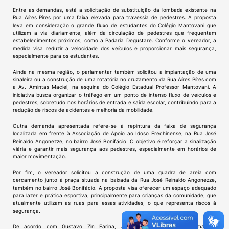
Entre as demandas, está a solicitação de substituição da lombada existente na
Rua Aíres Píres por uma faixa elevada para travessia de pedestres. A proposta
leva em consideração o grande fluxo de estudantes do Colégio Mantovani que
utilizam a via diariamente, além da circulação de pedestres que frequentam
estabelecimentos próximos, como a Padaria Degustare. Conforme o vereador, a
medida visa reduzir a velocidade dos veículos e proporcionar mais segurança,
especialmente para os estudantes.
Ainda na mesma região, o parlamentar também solicitou a implantação de uma
sinaleira ou a construção de uma rotatória no cruzamento da Rua Aíres Píres com
a Av. Amintas Maciel, na esquina do Colégio Estadual Professor Mantovani. A
iniciativa busca organizar o tráfego em um ponto de intenso fluxo de veículos e
pedestres, sobretudo nos horários de entrada e saída escolar, contribuindo para a
redução de riscos de acidentes e melhoria da mobilidade.
Outra demanda apresentada refere-se à repintura da faixa de segurança
localizada em frente à Associação de Apoio ao Idoso Erechinense, na Rua José
Reinaldo Angonezze, no bairro José Bonifácio. O objetivo é reforçar a sinalização
viária e garantir mais segurança aos pedestres, especialmente em horários de
maior movimentação.
Por fim, o vereador solicitou a construção de uma quadra de areia com
cercamento junto à praça situada na baixada da Rua José Reinaldo Angonezze,
também no bairro José Bonifácio. A proposta visa oferecer um espaço adequado
para lazer e prática esportiva, principalmente para crianças da comunidade, que
atualmente utilizam as ruas para essas atividades, o que representa riscos à
segurança.
De acordo com Gustavo Zin Farina, as solicitações refletem demandas