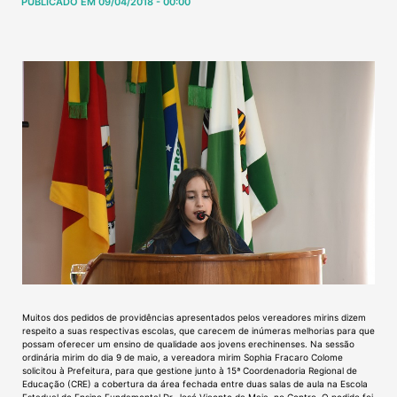
PUBLICADO EM 09/04/2018 - 00:00
Muitos dos pedidos de providências apresentados pelos vereadores mirins dizem
respeito a suas respectivas escolas, que carecem de inúmeras melhorias para que
possam oferecer um ensino de qualidade aos jovens erechinenses. Na sessão
ordinária mirim do dia 9 de maio, a vereadora mirim Sophia Fracaro Colome
solicitou à Prefeitura, para que gestione junto à 15ª Coordenadoria Regional de
Educação (CRE) a cobertura da área fechada entre duas salas de aula na Escola
Estadual de Ensino Fundamental Dr. José Vicente da Maia, no Centro. O pedido foi