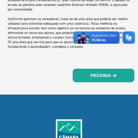
levado ao plenário pelo vereador-padrinho Emerson Schelski (PSDB), e aprovado
por unanimidade.
Conforme apontam os vereadores, trata-se de uma área que poderia ser melhor
utilizada caso estivesse adequada com uma cobertura. ?Essa melhoria na
infraestrutura escolar tem como objetivo um acréscimo ao ambiente de ensino,
diminuindo os riscos aos alunos, que poderão utilizar o local com qualquer clima?,
afirma Schelski, enfatizando o caráter funcional do novo espaço, caso construído.
?É uma área que serviria para que os alunos realizassem trabalhos diversos,
fortalecendo o aprendizado?, completa o vereador.
PRÓXIMA